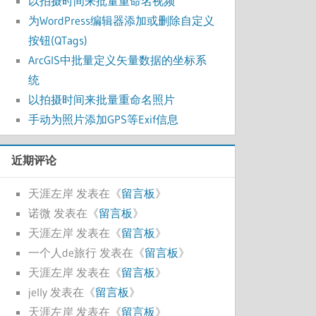
以拍摄时间来批量重命名视频
为WordPress编辑器添加或删除自定义
按钮(QTags)
ArcGIS中批量定义矢量数据的坐标系
统
以拍摄时间来批量重命名照片
手动为照片添加GPS等Exif信息
近期评论
天涯左岸
发表在《
留言板
》
诺微
发表在《
留言板
》
天涯左岸
发表在《
留言板
》
一个人de旅行
发表在《
留言板
》
天涯左岸
发表在《
留言板
》
jelly
发表在《
留言板
》
天涯左岸
发表在《
留言板
》