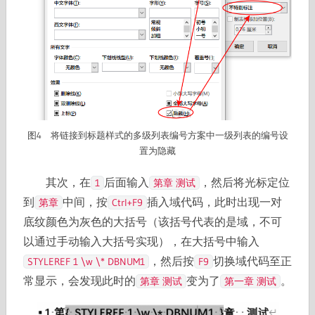
图4 将链接到标题样式的多级列表编号方案中一级列表的编号设
置为隐藏
其次，在
后面输入
，然后将光标定位
1
第章 测试
到
中间，按
插入域代码，此时出现一对
第章
Ctrl+F9
底纹颜色为灰色的大括号（该括号代表的是域，不可
以通过手动输入大括号实现），在大括号中输入
，然后按
切换域代码至正
STYLEREF 1 \w \* DBNUM1
F9
常显示，会发现此时的
变为了
。
第章 测试
第一章 测试