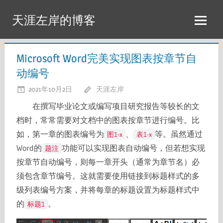
Skip
天涯左岸的博客
to
content
Microsoft Word完美实现图表按章节自
动编号
2021年10月2日
天涯左岸
在撰写毕业论文或编写项目研究报告等较长的文
档时，常常需要对文档中的图表按章节进行编号。比
如，第一章的图表编号为
、
等。虽然通过
图1-x
表1-x
Word的
功能可以实现图表自动编号，但若想实现
题注
按章节自动编号，则每一章开头（通常为章节名）必
须包含章节编号。这就需要使用链接到标题样式的多
级列表编号方案，并将每章的标题设置为标题样式中
的
。
标题1