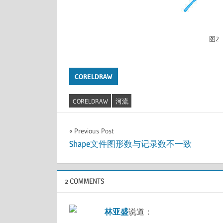
图2 
CORELDRAW
CORELDRAW
河流
文
Previous Post
Shape文件图形数与记录数不一致
章
导
航
2 COMMENTS
林亚盛
说道：