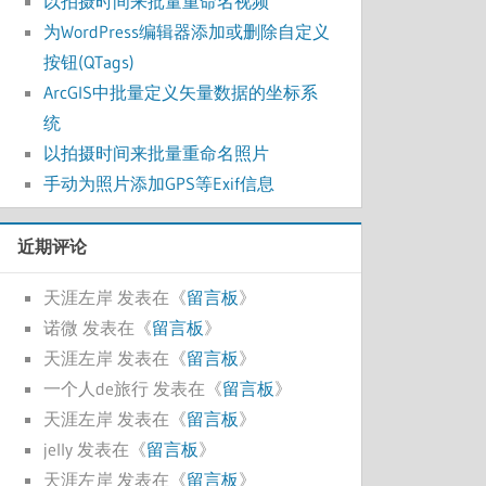
以拍摄时间来批量重命名视频
为WordPress编辑器添加或删除自定义
按钮(QTags)
ArcGIS中批量定义矢量数据的坐标系
统
以拍摄时间来批量重命名照片
手动为照片添加GPS等Exif信息
近期评论
天涯左岸
发表在《
留言板
》
诺微
发表在《
留言板
》
天涯左岸
发表在《
留言板
》
一个人de旅行
发表在《
留言板
》
天涯左岸
发表在《
留言板
》
jelly
发表在《
留言板
》
天涯左岸
发表在《
留言板
》