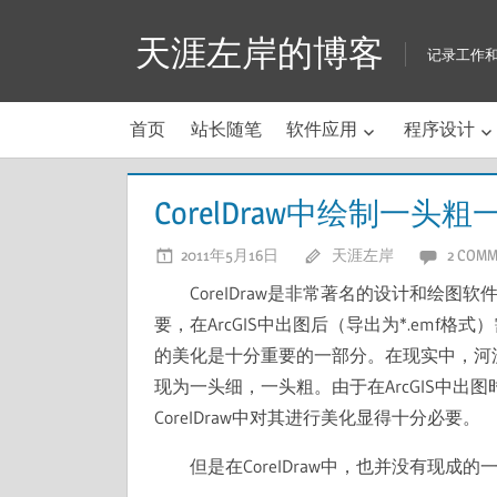
Skip
天涯左岸的博客
to
记录工作
content
首页
站长随笔
软件应用
程序设计
CorelDraw中绘制一头
2011年5月16日
天涯左岸
2 COMM
CorelDraw是非常著名的设计和绘
要，在ArcGIS中出图后（导出为*.emf格
的美化是十分重要的一部分。在现实中，河
现为一头细，一头粗。由于在ArcGIS中
CorelDraw中对其进行美化显得十分必要。
但是在CorelDraw中，也并没有现