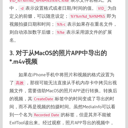
表示文件名格式。其
VID_%Y%m%d_%H%M%S%%-c.%%e
中，
表示设置格式或者日期/时间的值。
为自
-d
VID_
定义的前缀，可以随意设定；
即为
%Y%m%d_%H%M%S
视频拍摄日期和时间；
表示如果存在重名文件，
%%-c
则自动添加数字后缀；
表示采用源文件的扩展
%%e
名。
3. 对于从MacOS的照片APP中导出的
*.m4v视频
如果在iPhone手机中将照片和视频的格式设置为
了
，那很可能无法直接从手机内存卡中拷贝出视
高效
频文件，需要借助MacOS的照片APP进行转换。转换后
的视频，其
标签中的时间变成了导出的时
CreateDate
间，而不再是视频的拍摄时间。虽然MediaInfo可以看
到一个名为
的标签，但是其并不能被
Recorded Date
ExifTool读出来。经过观察，照片APP导出的视频中，