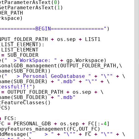
etParameterAsText(
0
)
GetParameterAsText(
1
)
DER_PATH
rkspace)
============BEGIN================="
)
NPUT_fOLDER_PATH 
+
os.sep 
+
LIST1
(LIST_ElEMENT):
LIST_ElEMENT
 
=
SUB_FOLDER
e(
"  > WorkSpace: "
+
gp.Workspace)
sonalGDB_management(OUTPUT_FOLDER_PATH,\
name(SUB_FOLDER))
e(
"   > Personal GeoDatabase "
+
"\""
+
\
name(SUB_FOLDER) 
+
".mdb"
+
"\""
+
\
cessful!!!"
)
 
=
OUTPUT_FOLDER_PATH 
+
os.sep 
+
\
name(SUB_FOLDER) 
+
".mdb"
tFeatureClasses()
FCS)
:
n
FCS:
FC 
=
PERSONAL_GDB 
+
os.sep 
+
FC[:
-
4
]
opyFeatures_management(FC,OUT_FC)
ddMessage(
"    > "
+
"\""
+
FC 
+
"\""
+
\