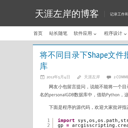
Skip
天涯左岸的博客
to
记录工作
content
首页
站长随笔
软件应用
程序设计
将不同目录下Shape文件批
库
2012年5月4日
天涯左岸
2 COMM
网友小包留言提问，说能不能将一个目录
名的personalGDB数据库中，借助Pyth
下面是程序的源代码，欢迎大家批评指
1
import
sys,os,os.path,st
2
gp 
=
arcgisscripting.cre