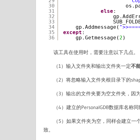
29
" Co
30
os.p
31
else
:
32
gp.AddEr
33
SUB_FOLD
34
gp.Addmessage(
">>===
35
except
:
36
gp.Getmessage(
2
)
该工具在使用时，需要注意以下几点。
（1）输入文件夹和输出文件夹一定
不
（2）将忽略输入文件夹根目录下的sha
（3）输出的文件夹要为空文件夹，因
（4）建立的PersonalGDB数据库
（5）如果文件夹为空，同样会建立一
致。