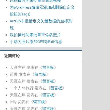
以拍摄时间来批量重命名视频
为WordPress编辑器添加或删除自定义
按钮(QTags)
ArcGIS中批量定义矢量数据的坐标系
统
以拍摄时间来批量重命名照片
手动为照片添加GPS等Exif信息
近期评论
天涯左岸
发表在《
留言板
》
诺微
发表在《
留言板
》
天涯左岸
发表在《
留言板
》
一个人de旅行
发表在《
留言板
》
天涯左岸
发表在《
留言板
》
jelly
发表在《
留言板
》
天涯左岸
发表在《
留言板
》