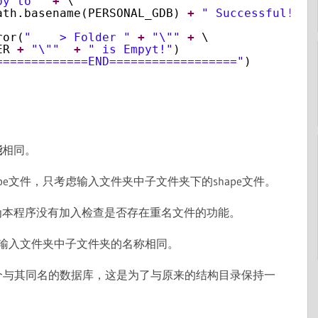
py to "
+
\
ath.basename(PERSONAL_GDB) 
+
" Successful!!!"
ror(
"    > Folder "
+
"\""
+
\
ER 
+
"\""
+
" is Empyt!"
)
=============END=================="
)
能
相同。
pe文件，只考虑输入文件夹中子文件夹下的shape文件。
为本程序没有加入检查是否存在重名文件的功能。
名称同输入文件夹中子文件夹的名称相同。
个与其同名的数据库，这是为了与原来的结构目录保持一