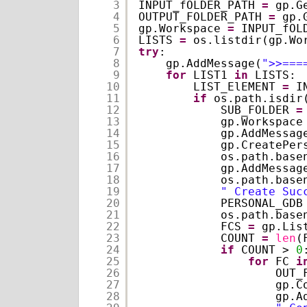
3
INPUT_fOLDER_PATH 
=
gp.G
4
OUTPUT_FOLDER_PATH 
=
gp.
5
gp.Workspace 
=
INPUT_fOL
6
LISTS 
=
os.listdir(gp.Wo
7
try
:
8
gp.AddMessage(
">>===
9
for
LIST1 
in
LISTS:
10
LIST_ElEMENT 
=
I
11
if
os.path.isdir
12
SUB_FOLDER 
=
13
gp.Workspace
14
gp.AddMessag
15
gp.CreatePer
16
os.path.base
17
gp.AddMessag
18
os.path.base
19
" Create Suc
20
PERSONAL_GDB
21
os.path.base
22
FCS 
=
gp.Lis
23
COUNT 
=
len
(
24
if
COUNT > 
0
25
for
FC 
i
26
OUT_
27
gp.C
28
gp.A