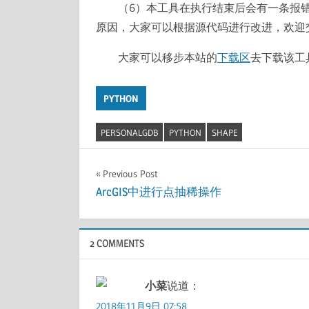
（6）本工具在执行结束后会有一条报
原因，大家可以根据源代码进行改进，欢迎
大家可以移步本站的
下载区
去下载该工
PYTHON
PERSONALGDB
PYTHON
SHAPE
文
Previous Post
ArcGIS中进行点抽稀操作
章
导
航
2 COMMENTS
小菜
说道：
2018年11月9日 07:58