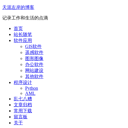
Skip
天涯左岸的博客
to
content
记录工作和生活的点滴
首页
站长随笔
软件应用
GIS软件
遥感软件
图形图像
办公软件
网站建设
其他软件
程序设计
Python
AML
乱七八糟
文章归档
常用下载
留言板
关于