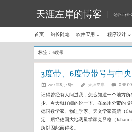
Skip
天涯左岸的博客
to
记录工作
content
首页
站长随笔
软件应用
程序设计
标签：
6度带
3度带、6度带带号与中
2011年8月18日
天涯左岸
ONE C
记得曾经有人问过我，怎么知道一个地方所
少。今天就仔细的说一下。在采用分带的投
德国数学家、物理学家、天文学家高斯（Carl Fr
定，后经德国大地测量学家克吕格（Johannes 
所以因此而得名。