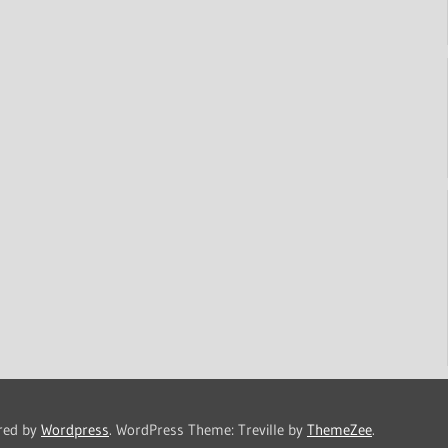
red by
Wordpress
.
WordPress Theme: Treville by
ThemeZee
.