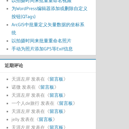
以拍摄时间来批量重命名视频
为WordPress编辑器添加或删除自定义
按钮(QTags)
ArcGIS中批量定义矢量数据的坐标系
统
以拍摄时间来批量重命名照片
手动为照片添加GPS等Exif信息
近期评论
天涯左岸
发表在《
留言板
》
诺微
发表在《
留言板
》
天涯左岸
发表在《
留言板
》
一个人de旅行
发表在《
留言板
》
天涯左岸
发表在《
留言板
》
jelly
发表在《
留言板
》
天涯左岸
发表在《
留言板
》