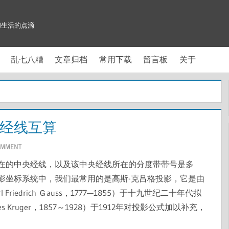
和生活的点滴
乱七八糟
文章归档
常用下载
留言板
关于
央经线互算
OMMENT
在的中央经线，以及该中央经线所在的分度带带号是多
影坐标系统中，我们最常用的是高斯-克吕格投影，它是由
iedrich Ｇauss，1777—1855）于十九世纪二十年代拟
Kruger，1857～1928）于1912年对投影公式加以补充，