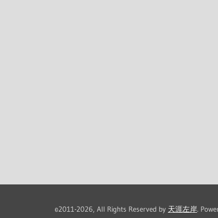
©2011-2026, All Rights Reserved by
天涯左岸
. Powe