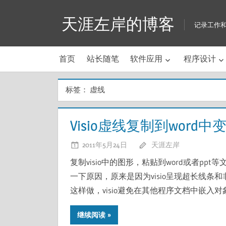
Skip
天涯左岸的博客
to
记录工作
content
首页
站长随笔
软件应用
程序设计
标签：
虚线
Visio虚线复制到wor
2011年5月24日
天涯左岸
复制visio中的图形，粘贴到word或者p
一下原因，原来是因为visio呈现超长线条和
这样做，visio避免在其他程序文档中嵌
继续阅读