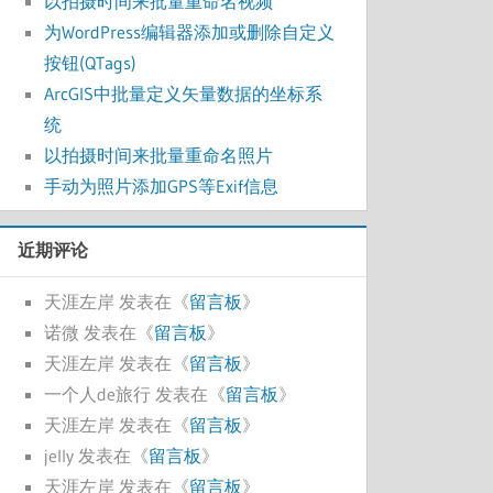
以拍摄时间来批量重命名视频
为WordPress编辑器添加或删除自定义
按钮(QTags)
ArcGIS中批量定义矢量数据的坐标系
统
以拍摄时间来批量重命名照片
手动为照片添加GPS等Exif信息
近期评论
天涯左岸
发表在《
留言板
》
诺微
发表在《
留言板
》
天涯左岸
发表在《
留言板
》
一个人de旅行
发表在《
留言板
》
天涯左岸
发表在《
留言板
》
jelly
发表在《
留言板
》
天涯左岸
发表在《
留言板
》