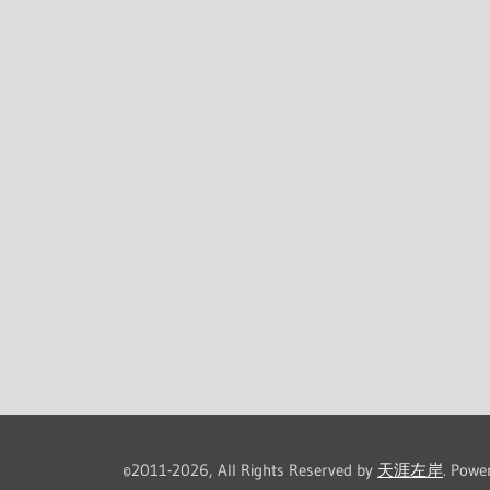
©2011-2026, All Rights Reserved by
天涯左岸
. Powe