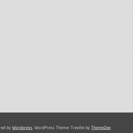
red by
Wordpress
.
WordPress Theme: Treville by
ThemeZee
.