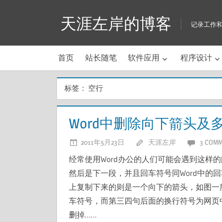
Skip
天涯左岸的博客
to
记录工作
content
首页
站长随笔
软件应用
程序设计
标签：
空行
Word中删除向下箭头及
2011年5月23日
天涯左岸
3 COM
经常使用Word办公的人们可能会遇到这样
然后是下一段，并且回车符号同Word中的
上复制下来的则是一个向下的箭头，如图一所
车符号，而第三四句后面的换行符号为网页
删掉……