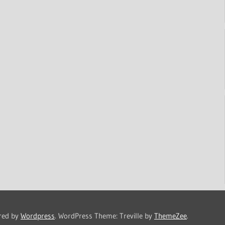
red by
Wordpress
.
WordPress Theme: Treville by
ThemeZee
.