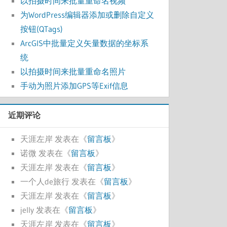
以拍摄时间来批量重命名视频
为WordPress编辑器添加或删除自定义
按钮(QTags)
ArcGIS中批量定义矢量数据的坐标系
统
以拍摄时间来批量重命名照片
手动为照片添加GPS等Exif信息
近期评论
天涯左岸
发表在《
留言板
》
诺微
发表在《
留言板
》
天涯左岸
发表在《
留言板
》
一个人de旅行
发表在《
留言板
》
天涯左岸
发表在《
留言板
》
jelly
发表在《
留言板
》
天涯左岸
发表在《
留言板
》