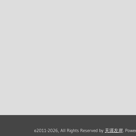
©2011-2026, All Rights Reserved by
天涯左岸
. Powe